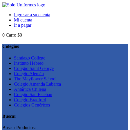
Ingresar a su cuenta
Mi cuenta
Ir a pagar
0
Carro
$0
Colegios
Santiago College
Instituto Hebreo
Colegio Saint George
Colegio Alemán
The Mayflower School
Colegio Amanda Labarca
Antártica Chilena
Colegio San Esteban
Colegio Bradford
Colegios Genéricos
Buscar
Buscar Productos: