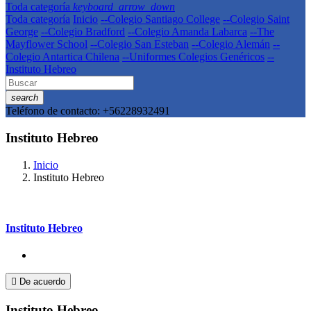
Toda categoría
keyboard_arrow_down
Toda categoría
Inicio
--Colegio Santiago College
--Colegio Saint
George
--Colegio Bradford
--Colegio Amanda Labarca
--The
Mayflower School
--Colegio San Esteban
--Colegio Alemán
--
Colegio Antartica Chilena
--Uniformes Colegios Genéricos
--
Instituto Hebreo
search
Teléfono de contacto:
+56228932491
Instituto Hebreo
Inicio
Instituto Hebreo
Instituto Hebreo

De acuerdo
Instituto Hebreo