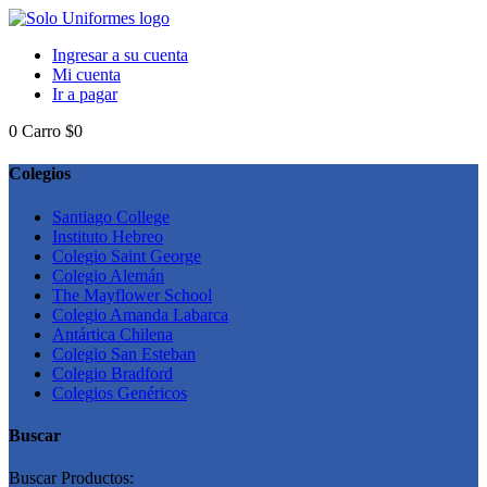
Ingresar a su cuenta
Mi cuenta
Ir a pagar
0
Carro
$0
Colegios
Santiago College
Instituto Hebreo
Colegio Saint George
Colegio Alemán
The Mayflower School
Colegio Amanda Labarca
Antártica Chilena
Colegio San Esteban
Colegio Bradford
Colegios Genéricos
Buscar
Buscar Productos: