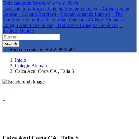
Toda categoría
keyboard_arrow_down
Toda categoría
Inicio
--Colegio Santiago College
--Colegio Saint
George
--Colegio Bradford
--Colegio Amanda Labarca
--The
Mayflower School
--Colegio San Esteban
--Colegio Alemán
--
Colegio Antartica Chilena
--Uniformes Colegios Genéricos
--
Instituto Hebreo
search
Teléfono de contacto:
+56228932491
Inicio
Colegio Alemán
Calza Azul Corta CA , Talla S

Calza Azul Corta CA , Talla S